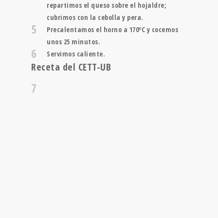
repartimos el queso sobre el hojaldre;
cubrimos con la cebolla y pera.
5
Precalentamos el horno a 170ºC y cocemos
unos 25 minutos.
6
Servimos caliente.
Receta del CETT-UB
7
DIETA
MEDITERRÁNEA
¿CUÁNDO Y DÓNDE?
Conoce nuestro territorio a través de los alimentos de