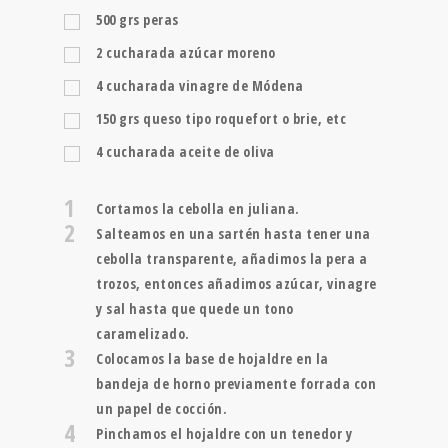
500
grs
peras
2
cucharada
azúcar moreno
4
cucharada
vinagre de Módena
150
grs
queso tipo roquefort o brie, etc
4
cucharada
aceite de oliva
1
Cortamos la cebolla en juliana.
2
Salteamos en una sartén hasta tener una
cebolla transparente, añadimos la pera a
trozos, entonces añadimos azúcar, vinagre
y sal hasta que quede un tono
caramelizado.
3
Colocamos la base de hojaldre en la
bandeja de horno previamente forrada con
un papel de cocción.
4
Pinchamos el hojaldre con un tenedor y