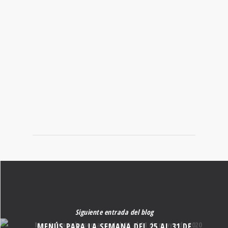
temporada
BUSCADOR DE
RECETAS
Encuentra la deliciosa y nutritiva receta que andas buscando.
Siguiente entrada del blog
MENÚS PARA LA SEMANA DEL 25 AL 31 DE