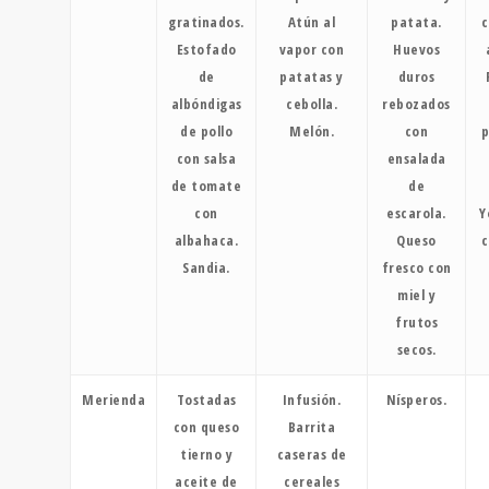
gratinados.
Atún al
patata.
c
Estofado
vapor con
Huevos
de
patatas y
duros
albóndigas
cebolla.
rebozados
de pollo
Melón.
con
p
con salsa
ensalada
de tomate
de
con
escarola.
Y
albahaca.
Queso
c
Sandia.
fresco con
miel y
frutos
secos.
Merienda
Tostadas
Infusión.
Nísperos.
con queso
Barrita
tierno y
caseras de
aceite de
cereales