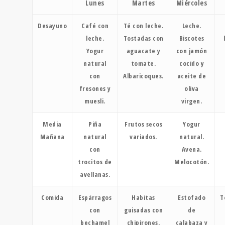
Lunes
Martes
Miércoles
Desayuno
Café con
Té con leche.
Leche.
leche.
Tostadas con
Biscotes
Yogur
aguacate y
con jamón
natural
tomate.
cocido y
con
Albaricoques.
aceite de
fresones y
oliva
muesli.
virgen.
Media
Piña
Frutos secos
Yogur
Mañana
natural
variados.
natural.
con
Avena.
trocitos de
Melocotón.
avellanas.
Comida
Espárragos
Habitas
Estofado
T
con
guisadas con
de
bechamel
chipirones.
calabaza y