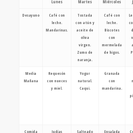
Lunes
Martes
Miércoles
Desayuno
Café con
Tostada
Café con
Le
leche.
con atún y
leche.
co
Mandarinas.
aceite de
Biscotes
d
oliva
con
v
virgen.
mermelada
Zumo de
de higos.
P
naranja.
Media
Requesón
Yogur
Granada
Mañana
con nueces
natural.
con
y miel.
Caqui.
mandarina.
p
Comida
Judías
Salteado
Ensalada
C