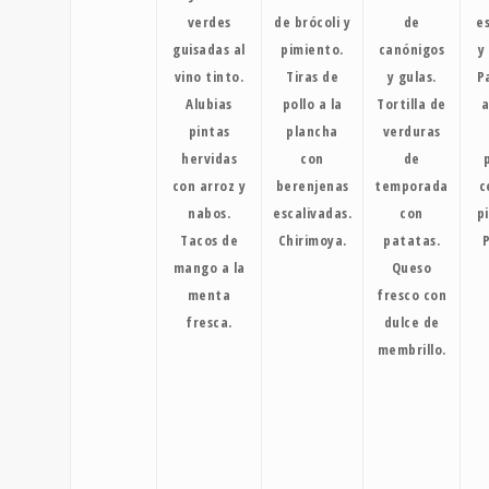
verdes
de brócoli y
de
e
guisadas al
pimiento.
canónigos
y
vino tinto.
Tiras de
y gulas.
P
Alubias
pollo a la
Tortilla de
a
pintas
plancha
verduras
hervidas
con
de
con arroz y
berenjenas
temporada
c
nabos.
escalivadas.
con
p
Tacos de
Chirimoya.
patatas.
mango a la
Queso
menta
fresco con
fresca.
dulce de
membrillo.