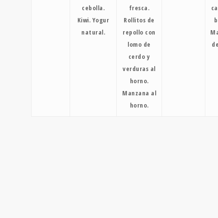
cebolla.
fresca.
ca
Kiwi. Yogur
Rollitos de
b
natural.
repollo con
Ma
lomo de
de
cerdo y
verduras al
horno.
Manzana al
horno.