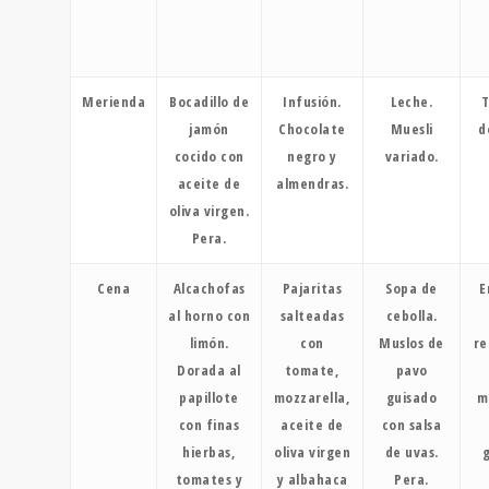
Merienda
Bocadillo de
Infusión.
Leche.
T
jamón
Chocolate
Muesli
d
cocido con
negro y
variado.
aceite de
almendras.
oliva virgen.
Pera.
Cena
Alcachofas
Pajaritas
Sopa de
E
al horno con
salteadas
cebolla.
limón.
con
Muslos de
re
Dorada al
tomate,
pavo
papillote
mozzarella,
guisado
m
con finas
aceite de
con salsa
hierbas,
oliva virgen
de uvas.
tomates y
y albahaca
Pera.