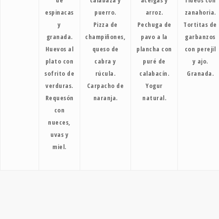
de
calabaza y
acelgas y
fideos con
espinacas
puerro.
arroz.
zanahoria.
y
Pizza de
Pechuga de
Tortitas de
granada.
champiñones,
pavo a la
garbanzos
Huevos al
queso de
plancha con
con perejil
plato con
cabra y
puré de
y ajo.
sofrito de
rúcula.
calabacín.
Granada.
verduras.
Carpacho de
Yogur
Requesón
naranja.
natural.
con
nueces,
uvas y
miel.