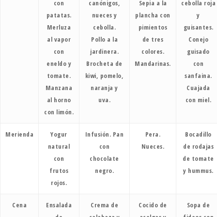
con
canónigos,
Sepia a la
cebolla roja
patatas.
nueces y
plancha con
y
Merluza
cebolla.
pimientos
guisantes.
al vapor
Pollo a la
de tres
Conejo
con
jardinera.
colores.
guisado
eneldo y
Brocheta de
Mandarinas.
con
tomate.
kiwi, pomelo,
sanfaina.
Manzana
naranja y
Cuajada
al horno
uva.
con miel.
con limón.
Merienda
Yogur
Infusión. Pan
Pera.
Bocadillo
natural
con
Nueces.
de rodajas
con
chocolate
de tomate
frutos
negro.
y hummus.
rojos.
Cena
Ensalada
Crema de
Cocido de
Sopa de