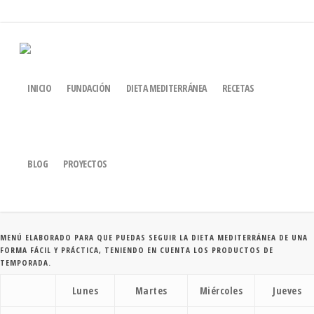
MENÚS PARA LA
INICIO
FUNDACIÓN
DIETA MEDITERRÁNEA
RECETAS
SEMANA DEL 18 AL 24
15
DE NOVIEMBRE DE 2019
BLOG
PROYECTOS
MENÚ ELABORADO PARA QUE PUEDAS SEGUIR LA DIETA MEDITERRÁNEA DE UNA
FORMA FÁCIL Y PRÁCTICA, TENIENDO EN CUENTA LOS PRODUCTOS DE
TEMPORADA.
Lunes
Martes
Miércoles
Jueves