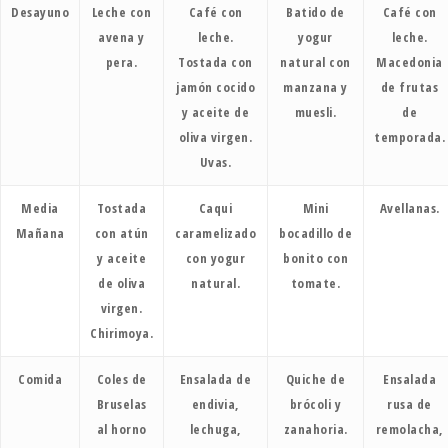
Desayuno
Leche con
Café con
Batido de
Café con
avena y
leche.
yogur
leche.
pera.
Tostada con
natural con
Macedonia
jamón cocido
manzana y
de frutas
y aceite de
muesli.
de
oliva virgen.
temporada.
Uvas.
Media
Tostada
Caqui
Mini
Avellanas.
Mañana
con atún
caramelizado
bocadillo de
y aceite
con yogur
bonito con
de oliva
natural.
tomate.
virgen.
Chirimoya.
Comida
Coles de
Ensalada de
Quiche de
Ensalada
Bruselas
endivia,
brócoli y
rusa de
al horno
lechuga,
zanahoria.
remolacha,