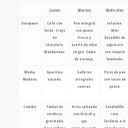
Lunes
Martes
Miércoles
Desayuno
Café con
Pan integral
Infusión.
leche. Creps
con queso
Mini
de
fresco y
bocadillo de
chocolate.
aceite de oliva
aguacate
Mandarinas.
virgen. Zumo
con tomate
de naranja.
laminado.
Media
Aperitivo
Galletas
Picos de pan
Mañana
variado.
integrales
con tacos de
caseras.
queso.
Comida
Timbal de
Arroz salteado
Ensaladilla
verduras
con brócoli y
rusa.
gratinado.
ajo.
Sardinas a la