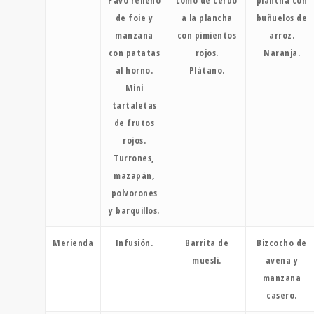
Pavo relleno
Lomo de cerdo
plancha con
de foie y
a la plancha
buñuelos de
manzana
con pimientos
arroz.
con patatas
rojos.
Naranja.
al horno.
Plátano.
Mini
tartaletas
de frutos
rojos.
Turrones,
mazapán,
polvorones
y barquillos.
Merienda
Infusión.
Barrita de
Bizcocho de
muesli.
avena y
manzana
casero.