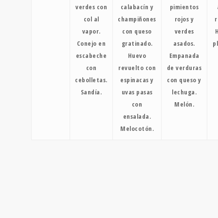
verdes con
calabacín y
pimientos
col al
champiñones
rojos y
r
vapor.
con queso
verdes
Conejo en
gratinado.
asados.
p
escabeche
Huevo
Empanada
con
revuelto con
de verduras
cebolletas.
espinacas y
con queso y
Sandía.
uvas pasas
lechuga.
con
Melón.
ensalada.
Melocotón.
DIETA