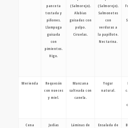
panceta
(Salmorejo).
(Salmorejo).
F
tostada y
Alubias
Salmonetes
piñones.
guisadas con
con
S
Llampuga
pulpo.
verduras a
guisada
Ciruelas.
la papillote.
con
Nectarina.
pimientos.
Higo.
Merienda
Requesón
Manzana
Yogur
con nueces
salteada con
natural.
c
y miel.
canela.
c
Cena
Judías
Láminas de
Ensalada de
B