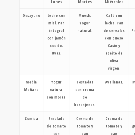
Lunes
Martes
Miércoles
Desayuno
Leche con
Muesli.
Café con
miel. Pan
Yogur
leche. Pan
integral
natural.
de cereales
F
con jamón
con queso
cocido.
Casín y
Uvas.
aceite de
oliva
virgen.
Media
Yogur
Tostadas
Avellanas.
M
Mañana
natural
con crema
con moras.
de
berenjenas.
Comida
Ensalada
Crema de
Crema de
de tomate
tomate y
tomate y
g
con
pan
pan