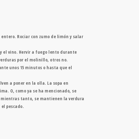
o entero. Rociar con zumo de limón y salar
y el vino. Hervir a fuego lento durante
duras por el molinillo, otros no.
urante unos 15 minutos o hasta que el
lven a poner en la olla. La sopa en
ncima. O, como ya se ha mencionado, se
r; mientras tanto, se mantienen la verdura
a el pescado.