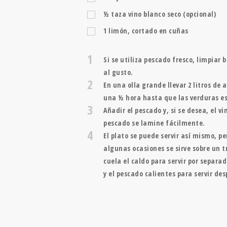
½
taza
vino blanco seco (opcional)
1
limón, cortado en cuñas
1
Si se utiliza pescado fresco, limpiar
al gusto.
2
En una olla grande llevar 2 litros de 
una ½ hora hasta que las verduras es
3
Añadir el pescado y, si se desea, el v
pescado se lamine fácilmente.
4
El plato se puede servir así mismo, p
algunas ocasiones se sirve sobre un 
cuela el caldo para servir por separa
y el pescado calientes para servir des