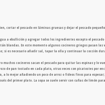
 bien, cortar el pescado en láminas gruesas y dejar el pescado pequeñ
agua a ebullición y agregar todos los ingredientes excepto el pescado 
tán blandas. En este momento algunos cocineros griegos pasan las ver
ino; si es necesario añadir sal, tapar la olla y continuar la cocción d
ero muchos cocineros sacan el pescado para quitar las espinas y lo vue
trozo de pan tostado en cada plato, otras veces con picatostes por e
do, a lo mejor añadiendo un poco de arroz o fideos finos para espesa
pués del primer plato. La sopa se suele servir con cuñas de limón par