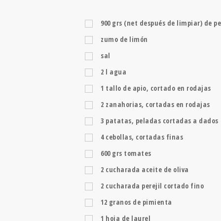
900
grs
(net después de limpiar) de p
zumo de limón
sal
2
l
agua
1
tallo de apio, cortado en rodajas
2
zanahorias, cortadas en rodajas
3
patatas, peladas cortadas a dados
4
cebollas, cortadas finas
600
grs
tomates
2
cucharada
aceite de oliva
2
cucharada
perejil cortado fino
12
granos de pimienta
1
hoja de laurel