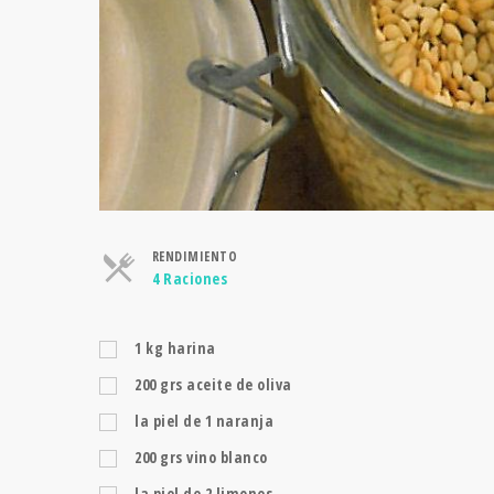
RENDIMIENTO
Raciones
4 Raciones
1
kg
harina
200
grs
aceite de oliva
la piel de 1 naranja
200
grs
vino blanco
la piel de 2 limones