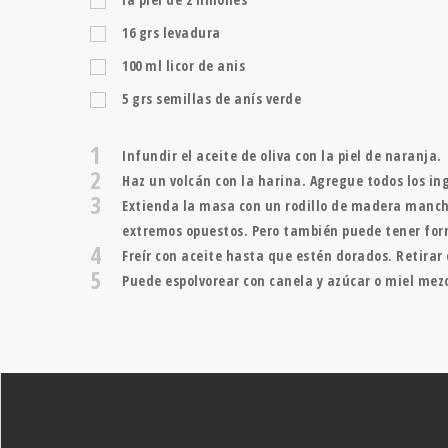
16
grs
levadura
100
ml
licor de anis
5
grs
semillas de anís verde
1
Infundir el aceite de oliva con la piel de naranja.
2
Haz un volcán con la harina. Agregue todos los i
3
Extienda la masa con un rodillo de madera mancha
extremos opuestos. Pero también puede tener for
4
Freír con aceite hasta que estén dorados. Retirar d
5
Puede espolvorear con canela y azúcar o miel mez