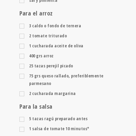
sal y pimienta
Para el arroz
3
caldo o fondo de ternera
2
tomate triturado
1
cucharada
aceite de oliva
400
grs
arroz
25
tazas
perejil picado
75
grs
queso rallado, preferiblemente
parmesano
2
cucharada
margarina
Para la salsa
5
tazas
ragú preparado antes
1
salsa de tomate 10 minutos*