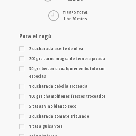
TIEMPO TOTAL
1 hr 20 mins
Para el ragú
2
cucharada
aceite de oliva
200
grs
carne magra de ternera picada
30
grs
beicon o cualquier embutido con
especias
1
cucharada
cebolla troceada
100
grs
champiñones frescos troceados
5
tazas
vino blanco seco
2
cucharada
tomate triturado
1
taza
guisantes