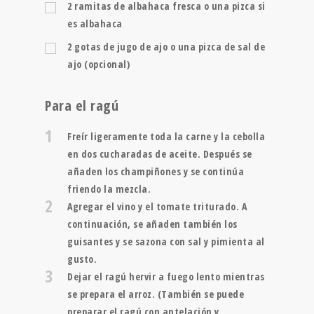
2
ramitas de albahaca fresca o una pizca si
es albahaca
2
gotas de jugo de ajo o una pizca de sal de
ajo (opcional)
Para el ragú
1
Freír ligeramente toda la carne y la cebolla
en dos cucharadas de aceite. Después se
añaden los champiñones y se continúa
friendo la mezcla.
2
Agregar el vino y el tomate triturado. A
continuación, se añaden también los
guisantes y se sazona con sal y pimienta al
gusto.
3
Dejar el ragú hervir a fuego lento mientras
se prepara el arroz. (También se puede
preparar el ragú con antelación y