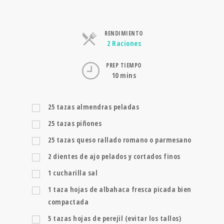
RENDIMIENTO
Raciones
2 Raciones
PREP TIEMPO
10 mins
25
tazas
almendras peladas
25
tazas
piñones
25
tazas
queso rallado romano o parmesano
2
dientes de ajo pelados y cortados finos
1
cucharilla
sal
1
taza
hojas de albahaca fresca picada bien
compactada
5
tazas
hojas de perejil (evitar los tallos)