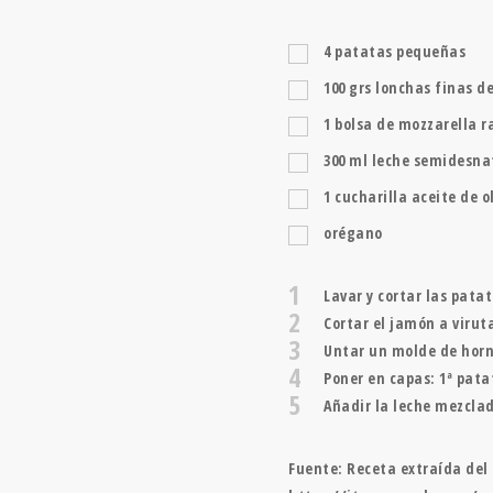
4
patatas pequeñas
100
grs
lonchas finas d
1
bolsa de mozzarella ra
300
ml
leche semidesn
1
cucharilla
aceite de o
orégano
1
Lavar y cortar las pata
2
Cortar el jamón a virut
3
Untar un molde de horno
4
Poner en capas: 1ª pata
5
Añadir la leche mezclad
Fuente: Receta extraída del