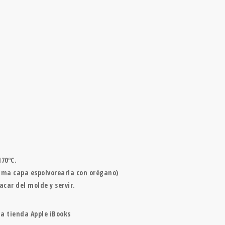
170ºC.
tima capa espolvorearla con orégano)
car del molde y servir.
a tienda Apple iBooks