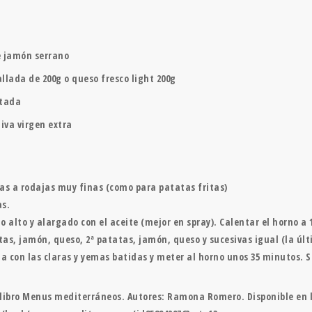
e jamón serrano
llada de 200g o queso fresco light 200g
atada
liva virgen extra
tas a rodajas muy finas (como para patatas fritas)
as.
 alto y alargado con el aceite (mejor en spray). Calentar el horno a 
tas, jamón, queso, 2ª patatas, jamón, queso y sucesivas igual (la úl
a con las claras y yemas batidas y meter al horno unos 35 minutos. Sa
 libro Menus mediterráneos. Autores: Ramona Romero. Disponible en l