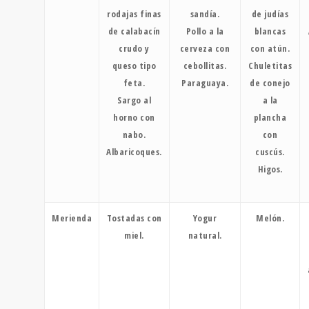
rodajas finas
sandía.
de judías
de calabacín
Pollo a la
blancas
crudo y
cerveza con
con atún.
queso tipo
cebollitas.
Chuletitas
feta.
Paraguaya.
de conejo
Sargo al
a la
horno con
plancha
nabo.
con
Albaricoques.
cuscús.
Higos.
Merienda
Tostadas con
Yogur
Melón.
miel.
natural.