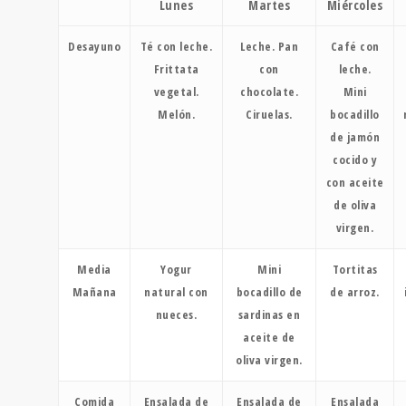
Lunes
Martes
Miércoles
Desayuno
Té con leche.
Leche. Pan
Café con
Frittata
con
leche.
vegetal.
chocolate.
Mini
Melón.
Ciruelas.
bocadillo
de jamón
cocido y
con aceite
de oliva
virgen.
Media
Yogur
Mini
Tortitas
Mañana
natural con
bocadillo de
de arroz.
nueces.
sardinas en
aceite de
oliva virgen.
Comida
Ensalada de
Ensalada de
Ensalada