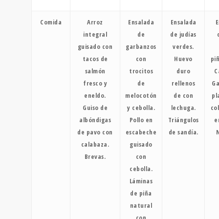
Comida
Arroz
Ensalada
Ensalada
E
integral
de
de judías
guisado con
garbanzos
verdes.
tacos de
con
Huevo
pi
salmón
trocitos
duro
C
fresco y
de
rellenos
Ga
eneldo.
melocotón
de con
pl
Guiso de
y cebolla.
lechuga.
co
albóndigas
Pollo en
Triángulos
e
de pavo con
escabeche
de sandía.
N
calabaza.
guisado
Brevas.
con
cebolla.
Láminas
de piña
natural
con