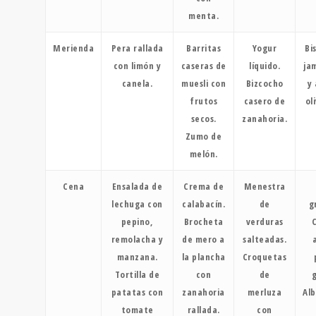
menta.
Merienda
Pera rallada
Barritas
Yogur
Bi
con limón y
caseras de
líquido.
ja
canela.
muesli con
Bizcocho
y
frutos
casero de
ol
secos.
zanahoria.
Zumo de
melón.
Cena
Ensalada de
Crema de
Menestra
lechuga con
calabacín.
de
g
pepino,
Brocheta
verduras
C
remolacha y
de mero a
salteadas.
a
manzana.
la plancha
Croquetas
Tortilla de
con
de
g
patatas con
zanahoria
merluza
Alb
tomate
rallada.
con