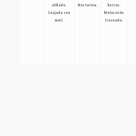
aliñado.
Nectarina.
berros.
Cuajada con
Melocotón
miel.
troceado.
DIETA
MEDITERRÁNEA