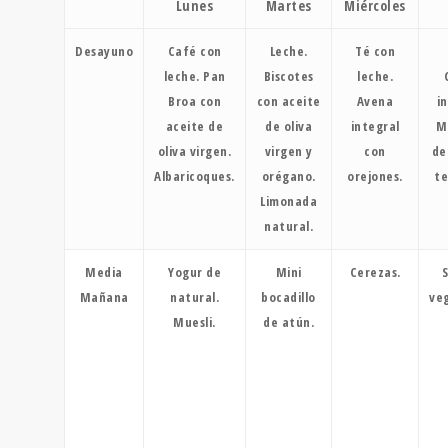
Lunes
Martes
Miércoles
Desayuno
Café con
Leche.
Té con
leche. Pan
Biscotes
leche.
Broa con
con aceite
Avena
i
aceite de
de oliva
integral
M
oliva virgen.
virgen y
con
de
Albaricoques.
orégano.
orejones.
t
Limonada
natural.
Media
Yogur de
Mini
Cerezas.
Mañana
natural.
bocadillo
veg
Muesli.
de atún.