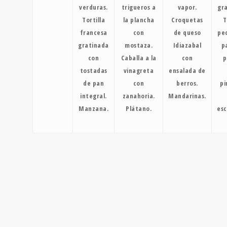
verduras.
trigueros a
vapor.
gr
Tortilla
la plancha
Croquetas
T
francesa
con
de queso
pe
gratinada
mostaza.
Idiazabal
p
con
Caballa a la
con
p
tostadas
vinagreta
ensalada de
de pan
con
berros.
pi
integral.
zanahoria.
Mandarinas.
Manzana.
Plátano.
esc
DIETA