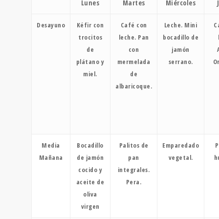
Lunes
Martes
Miércoles
Desayuno
Kéfir con
Café con
Leche. Mini
C
trocitos
leche. Pan
bocadillo de
de
con
jamón
plátano y
mermelada
serrano.
O
miel.
de
albaricoque.
Media
Bocadillo
Palitos de
Emparedado
P
Mañana
de jamón
pan
vegetal.
h
cocido y
integrales.
aceite de
Pera.
oliva
virgen