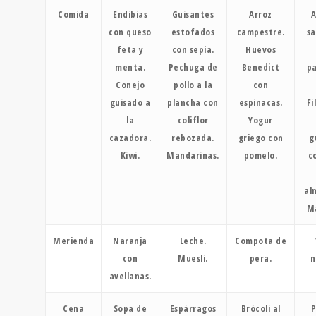
Comida
Endibias
Guisantes
Arroz
A
con queso
estofados
campestre.
sa
feta y
con sepia.
Huevos
menta.
Pechuga de
Benedict
pa
Conejo
pollo a la
con
guisado a
plancha con
espinacas.
Fi
la
coliflor
Yogur
cazadora.
rebozada.
griego con
g
Kiwi.
Mandarinas.
pomelo.
c
al
M
Merienda
Naranja
Leche.
Compota de
con
Muesli.
pera.
n
avellanas.
Cena
Sopa de
Espárragos
Brócoli al
P