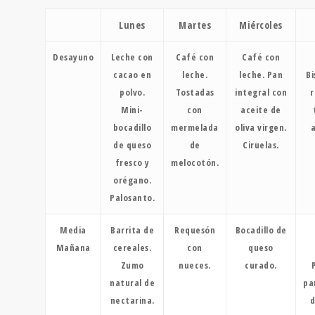
Lunes
Martes
Miércoles
Desayuno
Leche con
Café con
Café con
cacao en
leche.
leche. Pan
Bi
polvo.
Tostadas
integral con
r
Mini-
con
aceite de
bocadillo
mermelada
oliva virgen.
de queso
de
Ciruelas.
fresco y
melocotón.
orégano.
Palosanto.
Media
Barrita de
Requesón
Bocadillo de
Mañana
cereales.
con
queso
Zumo
nueces.
curado.
natural de
pa
nectarina.
d