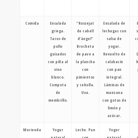
Comida
Ensalada
"Rossejat
Ensalada de
griega.
de cabell
lechugas con
Tacos de
d'àngel"
salsa de
c
pollo
Brocheta
yogur.
guisados
de pavo a
Revuelto de
con piña al
la plancha
calabacín
vino
con
con pan
blanco.
pimientos
integral.
Compota
y cebolla.
Láminas de
de
Uva.
manzana
membrillo.
con gotas de
limón y
azúcar.
Merienda
Yogur
Leche. Pan
Yogur
natural
con
natural.