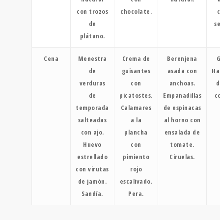
con trozos
chocolate.
de
s
plátano.
Cena
Menestra
Crema de
Berenjena
de
guisantes
asada con
Ha
verduras
con
anchoas.
d
de
picatostes.
Empanadillas
c
temporada
Calamares
de espinacas
salteadas
a la
al horno con
con ajo.
plancha
ensalada de
Huevo
con
tomate.
estrellado
pimiento
Ciruelas.
con virutas
rojo
de jamón.
escalivado.
Sandía.
Pera.