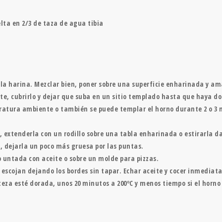
lta en 2/3 de taza de agua tibia
y la harina. Mezclar bien, poner sobre una superficie enharinada y a
te, cubrirlo y dejar que suba en un sitio templado hasta que haya d
atura ambiente o también se puede templar el horno durante 2 o 3 m
, extenderla con un rodillo sobre una tabla enharinada o estirarla
 dejarla un poco más gruesa por las puntas.
 untada con aceite o sobre un molde para pizzas.
 escojan dejando los bordes sin tapar. Echar aceite y cocer inmedi
teza esté dorada, unos 20 minutos a 200ºC y menos tiempo si el horno