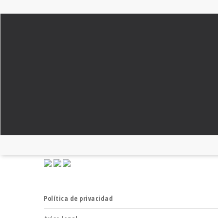
FUNDACIÓN DIETA MEDITERRÁNEA
JOHANN SEBASTIAN BACH, 28
TEL: 934 143 158
INFO@FUNDACIONDIETAMEDITERRANEA.ORG
Política de privacidad