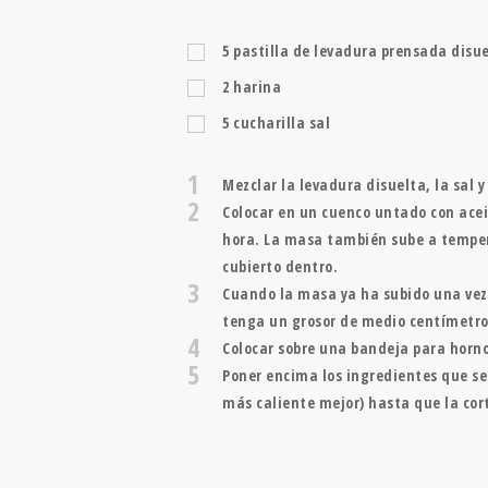
5
pastilla de levadura prensada disue
2
harina
5
cucharilla
sal
1
Mezclar la levadura disuelta, la sal 
2
Colocar en un cuenco untado con acei
hora. La masa también sube a temper
cubierto dentro.
3
Cuando la masa ya ha subido una vez
tenga un grosor de medio centímetro,
4
Colocar sobre una bandeja para horno
5
Poner encima los ingredientes que se
más caliente mejor) hasta que la cor