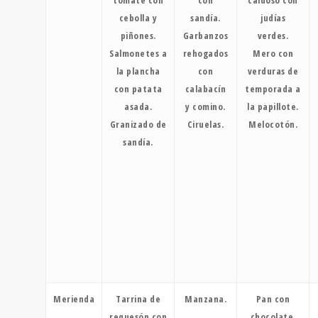
tomate con
con
caldoso con
cebolla y
sandía.
judías
piñones.
Garbanzos
verdes.
Salmonetes a
rehogados
Mero con
la plancha
con
verduras de
con patata
calabacín
temporada a
asada.
y comino.
la papillote.
Granizado de
Ciruelas.
Melocotón.
sandía.
Merienda
Tarrina de
Manzana.
Pan con
requesón con
chocolate.