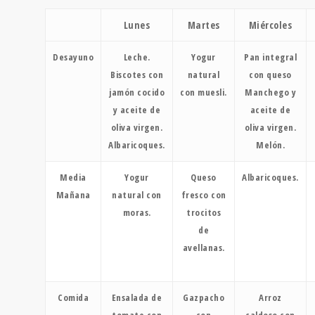
Lunes
Martes
Miércoles
Desayuno
Leche.
Yogur
Pan integral
Biscotes con
natural
con queso
jamón cocido
con muesli.
Manchego y
y aceite de
aceite de
oliva virgen.
oliva virgen.
Albaricoques.
Melón.
Media
Yogur
Queso
Albaricoques.
Mañana
natural con
fresco con
moras.
trocitos
de
avellanas.
Comida
Ensalada de
Gazpacho
Arroz