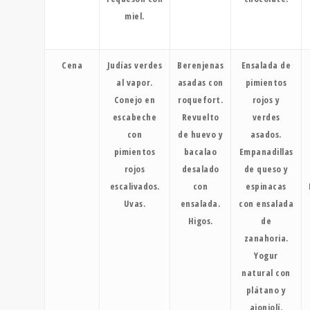
miel.
Cena
Judías verdes
Berenjenas
Ensalada de
al vapor.
asadas con
pimientos
Conejo en
roquefort.
rojos y
escabeche
Revuelto
verdes
con
de huevo y
asados.
pimientos
bacalao
Empanadillas
rojos
desalado
de queso y
escalivados.
con
espinacas
Uvas.
ensalada.
con ensalada
Higos.
de
zanahoria.
Yogur
natural con
plátano y
ajonjolí.