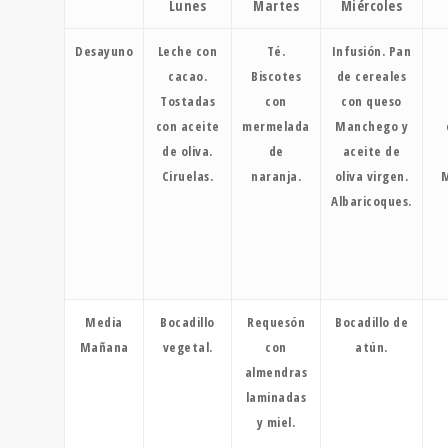
Lunes
Martes
Miércoles
Desayuno
Leche con
Té.
Infusión. Pan
cacao.
Biscotes
de cereales
Tostadas
con
con queso
con aceite
mermelada
Manchego y
de oliva.
de
aceite de
Ciruelas.
naranja.
oliva virgen.
M
Albaricoques.
Media
Bocadillo
Requesón
Bocadillo de
Mañana
vegetal.
con
atún.
almendras
laminadas
y miel.