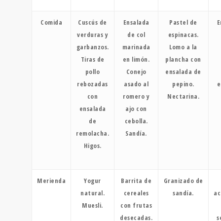
Comida
Cuscús de
Ensalada
Pastel de
E
verduras y
de col
espinacas.
garbanzos.
marinada
Lomo a la
Tiras de
en limón.
plancha con
pollo
Conejo
ensalada de
rebozadas
asado al
pepino.
e
con
romero y
Nectarina.
ensalada
ajo con
de
cebolla.
remolacha.
Sandía.
Higos.
Merienda
Yogur
Barrita de
Granizado de
natural.
cereales
sandía.
ac
Muesli.
con frutas
desecadas.
s