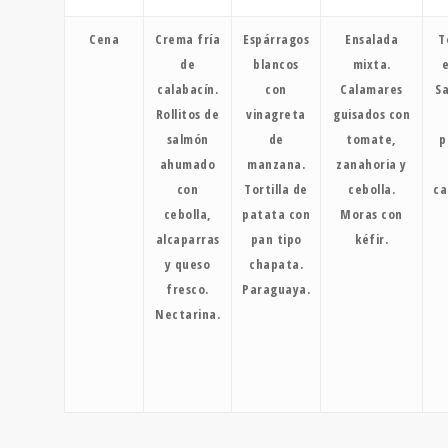
Cena
Crema fría
Espárragos
Ensalada
T
de
blancos
mixta.
e
calabacín.
con
Calamares
Sa
Rollitos de
vinagreta
guisados con
salmón
de
tomate,
p
ahumado
manzana.
zanahoria y
con
Tortilla de
cebolla.
ca
cebolla,
patata con
Moras con
alcaparras
pan tipo
kéfir.
y queso
chapata.
fresco.
Paraguaya.
Nectarina.