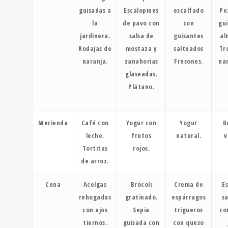
guisadas a
Escalopines
escalfado
Pe
la
de pavo con
con
gu
jardinera.
salsa de
guisantes
al
Rodajas de
mostaza y
salteados
Tr
naranja.
zanahorias
Fresones.
na
glaseadas.
Plátano.
Merienda
Café con
Yogur con
Yogur
B
leche.
frutos
natural.
v
Tortitas
rojos.
de arroz.
Cena
Acelgas
Brócoli
Crema de
E
rehogadas
gratinado.
espárragos
s
con ajos
Sepia
trigueros
co
tiernos.
guisada con
con queso