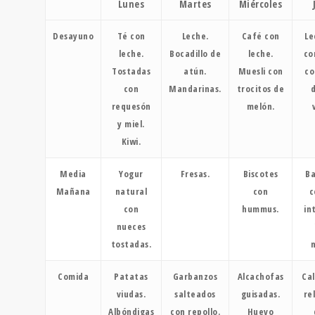
Lunes
Martes
Miércoles
Desayuno
Té con
Leche.
Café con
Le
leche.
Bocadillo de
leche.
co
Tostadas
atún.
Muesli con
co
con
Mandarinas.
trocitos de
d
requesón
melón.
y miel.
Kiwi.
Media
Yogur
Fresas.
Biscotes
Ba
Mañana
natural
con
c
con
hummus.
in
nueces
tostadas.
Comida
Patatas
Garbanzos
Alcachofas
Ca
viudas.
salteados
guisadas.
re
Albóndigas
con repollo.
Huevo