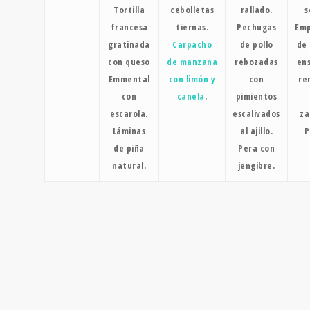
Tortilla
cebolletas
rallado.
s
francesa
tiernas.
Pechugas
Emp
gratinada
Carpacho
de pollo
de
con queso
de manzana
rebozadas
en
Emmental
con limón y
con
re
con
canela
.
pimientos
escarola.
escalivados
za
Láminas
al ajillo.
P
de piña
Pera con
natural.
jengibre.
DIETA