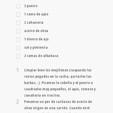
2
puerro
1
ramo de apio
2
zahanoria
aceite de oliva
1
diente de ajo
sal y pimienta
2
ramas de albahaca
1
Limpiar bien los mejillones (raspando los
restos pegados en la cocha, quitarles las
barbas…). Picamos la cebolla y el puerro a
cuadrados muy pequeños, el apio, tomate y
zanahoria en trocitos.
2
Ponemos un par de cucharas de aceite de
oliva virgen en una sartén. Cuando esté