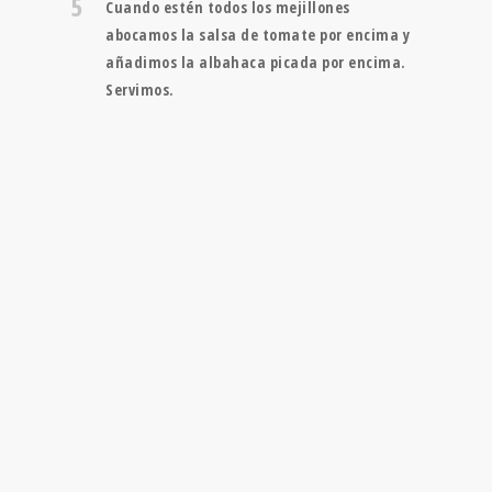
5
Cuando estén todos los mejillones
abocamos la salsa de tomate por encima y
añadimos la albahaca picada por encima.
Servimos.
DIETA
MEDITERRÁNEA
¿CUÁNDO Y DÓNDE?