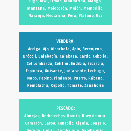
Higo, Kiwi, Limón, Mandarina, Mango,
Manzana, Melocotón, Melón, Membrillo,
Naranja, Nectarina, Pera, Plátano, Uva
VERDURA:
Acelga, Ajo, Alcachofa, Apio, Berenjena,
Brócoli, Calabacín, Calabaza, Cardo, Cebolla,
Col Lombarda, Coliflor, Endibia, Escarola,
Espinaca, Guisante, Judía verde, Lechuga,
Nabo, Pepino, Pimiento, Puerro, Rábano,
Remolacha, Repollo, Tomate, Zanahoria
PESCADO:
Almejas, Berberechos, Bonito, Buey de mar,
Camarón, Carpa, Centollo, Cigala, Congrio,
Dorada, Fletán, Gamba roja, Gamba gris,