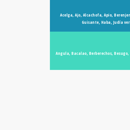
Acelga, Ajo, Alcachofa, Apio, Berenje
Guisante, Haba, Judía ve
Angula, Bacalao, Berberechos, Besugo, 
DIETA MEDITERRÁNE