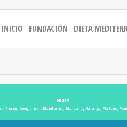
INICIO
FUNDACIÓN
DIETA MEDITER
FRUTA:
sa-Fresón, Kiwi, Limón, Mandarina, Manzana, Naranja, Plátano, Po