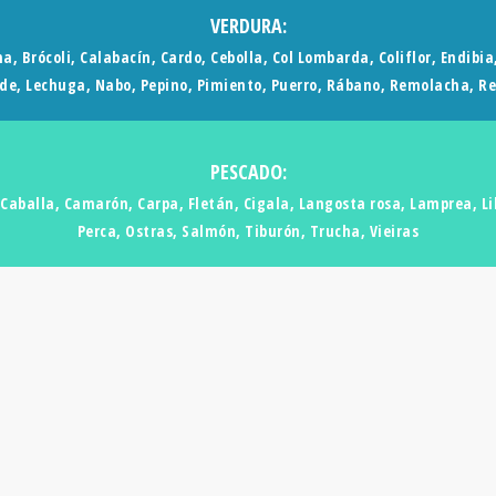
VERDURA:
na, Brócoli, Calabacín, Cardo, Cebolla, Col Lombarda, Coliflor, Endibia
rde, Lechuga, Nabo, Pepino, Pimiento, Puerro, Rábano, Remolacha, R
PESCADO:
Caballa, Camarón, Carpa, Fletán, Cigala, Langosta rosa, Lamprea, Li
Perca, Ostras, Salmón, Tiburón, Trucha, Vieiras
A
BUSCADOR DE