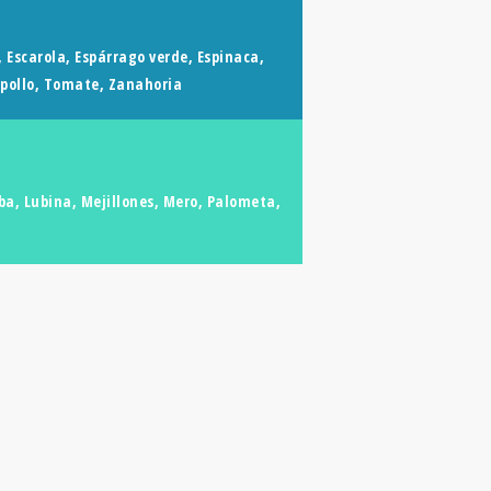
, Escarola, Espárrago verde, Espinaca,
epollo, Tomate, Zanahoria
ba, Lubina, Mejillones, Mero, Palometa,