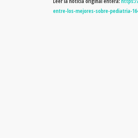
Leer la noticia original entera:
https:/
entre-los-mejores-sobre-pediatria-16
DIETA MEDITERRÁNE
¿CUÁNDO Y DÓNDE?
Conoce nuestro territorio a través de los alimentos de
temporada