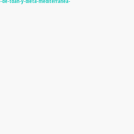
-de-tdah-y-dieta-mediterranea-