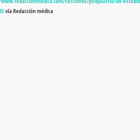
/www.redaccionmedica.com/secciones/psiquiatria/un-estudio
43
vía Redacción médica
A
BUSCADOR DE
RECETAS
Encuentra la deliciosa y nutritiva receta que andas buscando.