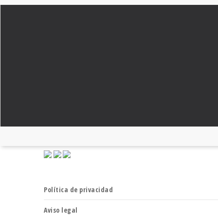
FUNDACIÓN DIETA MEDITERRÁNEA
JOHANN SEBASTIAN BACH, 28
TEL: 934 143 158
INFO@FUNDACIONDIETAMEDITERRANEA.ORG
Política de privacidad
Aviso legal