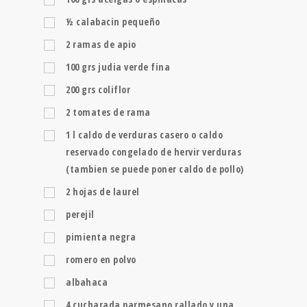
½
calabacin pequeño
2
ramas de apio
100
grs
judia verde fina
200
grs
coliflor
2
tomates de rama
1
l
caldo de verduras casero o caldo
reservado congelado de hervir verduras
(tambien se puede poner caldo de pollo)
2
hojas de laurel
perejil
pimienta negra
romero en polvo
albahaca
4
cucharada
parmesano rallado y una