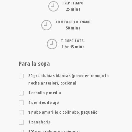
PREP TIEMPO
25 mins
TIEMPO DE COCINADO
50 mins
TIEMPO TOTAL
1 hr 15 mins
Para la sopa
80
grs
alubias blancas (poner en remojo la
noche anterior), opcional
1
cebolla y media
4
dientes de ajo
1
nabo amarillo o colinabo, pequeño
1
zanahoria
100
grs
acelgas o espinacas