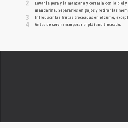
2
Lavar la pera y la manzana y cortarla con la piel y 
mandarina. Separarlos en gajos y retirar las me
3
Introducir las frutas troceadas en el zumo, except
4
Antes de servir incorporar el plátano troceado.
FUNDACIÓN DIETA MEDITERRÁNEA
JOHANN SEBASTIAN BACH, 28
TEL: 934 143 158