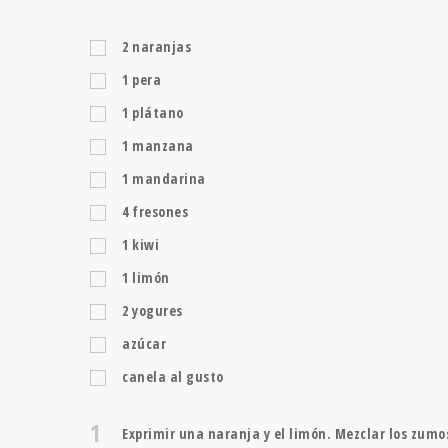
2
naranjas
1
pera
1
plátano
1
manzana
1
mandarina
4
fresones
1
kiwi
1
limón
2
yogures
azúcar
canela al gusto
1
Exprimir una naranja y el limón. Mezclar los zumos