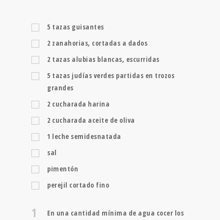
5
tazas
guisantes
2
zanahorias, cortadas a dados
2
tazas
alubias blancas, escurridas
5
tazas
judías verdes partidas en trozos
grandes
2
cucharada
harina
2
cucharada
aceite de oliva
1
leche semidesnatada
sal
pimentón
perejil cortado fino
1
En una cantidad mínima de agua cocer los