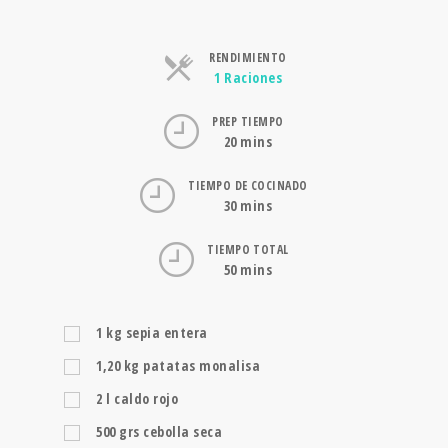
RENDIMIENTO
Raciones
1 Raciones
PREP TIEMPO
20 mins
TIEMPO DE COCINADO
30 mins
TIEMPO TOTAL
50 mins
1
kg
sepia entera
1,20
kg
patatas monalisa
2
l
caldo rojo
500
grs
cebolla seca