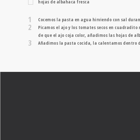
hojas de albahaca fresca
1
Cocemos la pasta en agua hirviendo con sal durant
2
Picamos el ajo y los tomates secos en cuadradito 
de que el ajo coja color, añadimos las hojas de a
3
Añadimos la pasta cocida, la calentamos dentro d