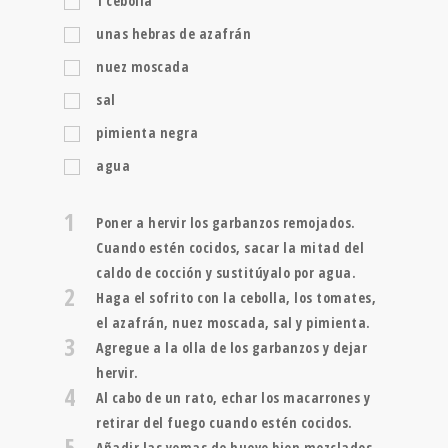
1
cebolla
unas hebras de azafrán
nuez moscada
sal
pimienta negra
agua
1
Poner a hervir los garbanzos remojados.
Cuando estén cocidos, sacar la mitad del
caldo de cocción y sustitúyalo por agua.
2
Haga el sofrito con la cebolla, los tomates,
el azafrán, nuez moscada, sal y pimienta.
3
Agregue a la olla de los garbanzos y dejar
hervir.
4
Al cabo de un rato, echar los macarrones y
retirar del fuego cuando estén cocidos.
5
Añadir las yemas de huevo bien mezclados