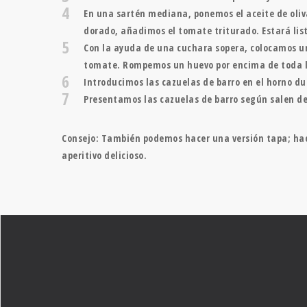
4
En una sartén mediana, ponemos el aceite de oliva
dorado, añadimos el tomate triturado. Estará lis
5
Con la ayuda de una cuchara sopera, colocamos u
tomate. Rompemos un huevo por encima de toda la 
6
Introducimos las cazuelas de barro en el horno d
7
Presentamos las cazuelas de barro según salen del
Consejo: También podemos hacer una versión tapa; hac
aperitivo delicioso.