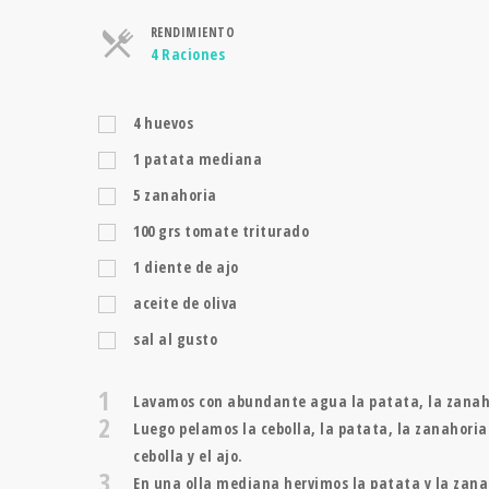
RENDIMIENTO
Raciones
4 Raciones
4
huevos
1
patata mediana
5
zanahoria
100
grs
tomate triturado
1
diente de ajo
aceite de oliva
sal al gusto
1
Lavamos con abundante agua la patata, la zanaho
2
Luego pelamos la cebolla, la patata, la zanahori
cebolla y el ajo.
3
En una olla mediana hervimos la patata y la zana