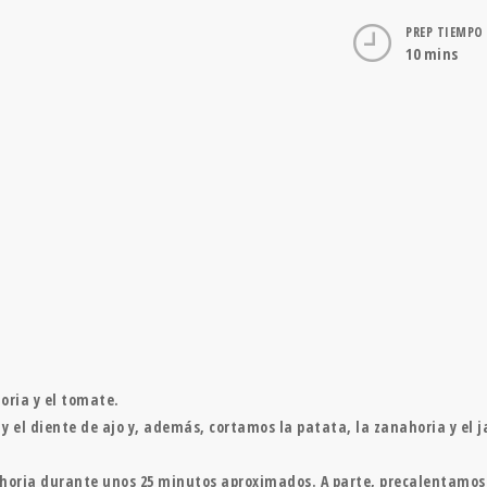
PREP TIEMPO
10 mins
ria y el tomate.
a y el diente de ajo y, además, cortamos la patata, la zanahoria y e
horia durante unos 25 minutos aproximados. A parte, precalentamos e