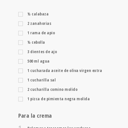
½
calabaza
2
zanahorias
1
rama de apio
½
cebolla
3
dientes de ajo
500
ml
agua
1
cucharada
aceite de oliva virgen extra
1
cucharilla
sal
2
cucharilla
comino molido
1
pizca de pimienta negra molida
Para la crema
1