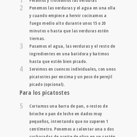
Pelamos y troceamos las verduras
2
Ponemos las verduras y el agua en una olla
y cuando empiece a hervir cocinamos a
fuego medio alto durante unos 15 o 20
minutos o hasta que las verduras estén
tiernas.
3
Pasamos el agua, las verduras y el resto de
ingredientes en una batidora y batimos
hasta que estén bien picado.
4
Servimos en cuencos individuales, con unos
picatostes por encima y un poco de perejil
picado (opcional).
Para los picatostes
5
Cortamos una barra de pan, o restos de
brioche o pan de leche en dados muy
pequeños, intentando que no superen 1
centímetro. Ponemos a calentar una o dos
cucharadas de aceite de oliva en un sartén