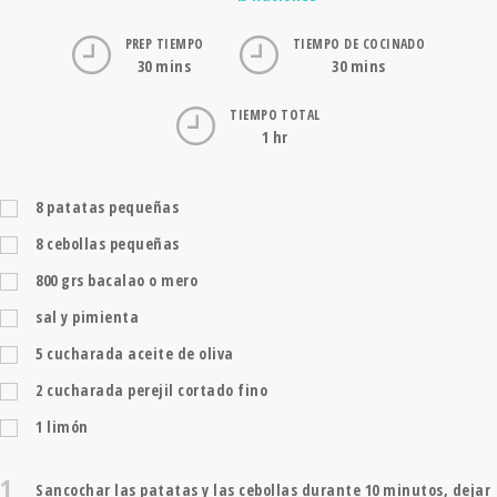
PREP TIEMPO
TIEMPO DE COCINADO
30 mins
30 mins
TIEMPO TOTAL
1 hr
8
patatas pequeñas
8
cebollas pequeñas
800
grs
bacalao o mero
sal y pimienta
5
cucharada
aceite de oliva
2
cucharada
perejil cortado fino
1
limón
1
Sancochar las patatas y las cebollas durante 10 minutos, dejar