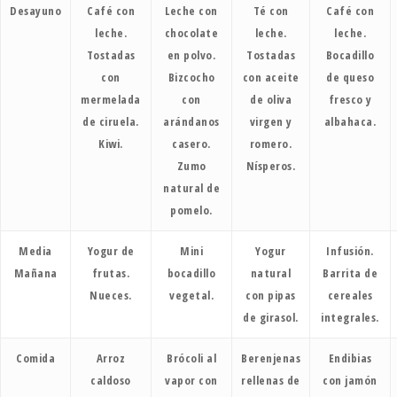
Desayuno
Café con
Leche con
Té con
Café con
leche.
chocolate
leche.
leche.
Tostadas
en polvo.
Tostadas
Bocadillo
con
Bizcocho
con aceite
de queso
mermelada
con
de oliva
fresco y
de ciruela.
arándanos
virgen y
albahaca.
Kiwi.
casero.
romero.
Zumo
Nísperos.
natural de
pomelo.
Media
Yogur de
Mini
Yogur
Infusión.
Mañana
frutas.
bocadillo
natural
Barrita de
Nueces.
vegetal.
con pipas
cereales
de girasol.
integrales.
Comida
Arroz
Brócoli al
Berenjenas
Endibias
caldoso
vapor con
rellenas de
con jamón