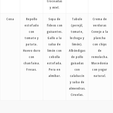
troceadas
y miel.
Cena
Repollo
Sopa de
Tabule
Crema de
estofado
fideos con
(perejil,
verduras
con
guisantes.
tomate,
Conejo a la
tomate y
Gallo a la
lechuga y
plancha
patata.
salsa de
limón).
con chips
Huevo duro
limón con
Albóndigas
de
con
cebolla
de pollo
remolacha.
chanfaina.
estofada.
guisadas
Macedonia
Fresas.
Pera en
con
con yogur
almíbar.
calabacín
natural.
y salsa de
almendras.
Ciruelas.