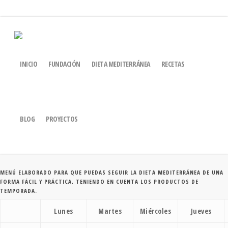
MENÚS PARA LA
INICIO
FUNDACIÓN
DIETA MEDITERRÁNEA
RECETAS
SEMANA DEL 8 AL 14 DE
15
MAYO DE 2017
BLOG
PROYECTOS
MENÚ ELABORADO PARA QUE PUEDAS SEGUIR LA DIETA MEDITERRÁNEA DE UNA
FORMA FÁCIL Y PRÁCTICA, TENIENDO EN CUENTA LOS PRODUCTOS DE
TEMPORADA.
Lunes
Martes
Miércoles
Jueves