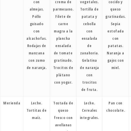
con
crema de
vegetales.
cocido y
almejas.
parmesano.
Tortilla de
queso
Pollo
Filete de
patata y
gratinadas.
guisado
carne
cebolla
Sepia
con
magra a la
con
estofada
alcachofas.
plancha
ensalada
con
Rodajas de
ensalada
de
patatas.
manzana
de tomate
zanahoria.
Naranja a
con zumo
gratinado.
Gelatina
gajos con
de naranja.
Trocitos de
de naranja
miel.
plátano
con
con yogur.
trocitos
de fruta.
Merienda
Leche.
Tostada de
Leche.
Pan con
Tortitas de
queso
Cereales
chocolate.
maíz.
fresco con
integrales.
avellanas