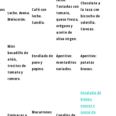
Chocolate a
Tostadas con
vos
Café con
la taza con
Leche. Avena.
tomate,
leche.
bizcocho de
Melocotón.
queso fresco,
Sandía.
soletilla.
orégano y
Cerezas.
aceite de
oliva virgen.
Mini
bocadillo de
Enrollado de
Aperitivo:
Aperitivo:
atún,
.
pavo y
montaditos
patatas
trocitos de
pepino.
variados.
bravas.
tomate y
romero.
Ensalada de
brevas,
nueces y
Macarrones
queso de
Espinacas a
Cogollos de