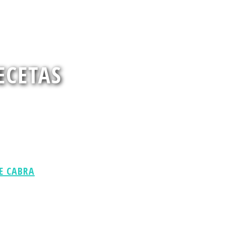
entos de temporada
ECETAS
andas buscando.
E CABRA