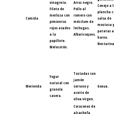
vinagreta.
Arroz negro.
Conejo a l
Filete de
Pollo al
plancha c
merluza con
romero con
Comida
salsa de
pimientos
mézclum de
mostaza 
rojos asados
lechugas.
patatas a
a la
Albaricoques.
horno.
papillote.
Nectarina
Melocotón.
Tostadas con
Yogur
jamón
natural con
Merienda
serrano y
Goxua.
granola
aceite de
casera.
oliva virgen.
Corazones de
alcachofa