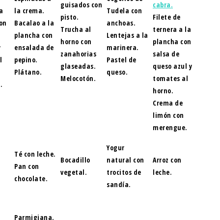
guisados con
cabra.
a
la crema.
Tudela con
pisto.
Filete de
on
Bacalao a la
anchoas.
Trucha al
ternera a la
plancha con
Lentejas a la
horno con
plancha con
y
ensalada de
marinera.
zanahorias
salsa de
l
pepino.
Pastel de
glaseadas.
queso azul y
Plátano.
queso.
Melocotón.
tomates al
.
horno.
Crema de
limón con
merengue.
Yogur
Té con leche.
Bocadillo
natural con
Arroz con
Pan con
vegetal.
trocitos de
leche.
chocolate.
sandía.
Parmigiana.