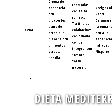
Crema de
rebozados
zanahoria
Acelgas a
con salsa
con
vapor.
romesco.
picatostes.
Calamare
Tortilla de
Lomo de
la roman
Cena
calabacines
cerdo a la
con alioli 
con cebolla
plancha con
zanahori
con pan
pimientos
rallada.
integral con
verdes.
Nísperos.
tomate.
Sandía.
Yogur
natural.
DIETA MEDITER