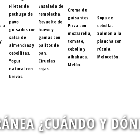
Filetes de
Ensalada de
l
Crema de
pechuga de
remolacha.
guisantes.
Sopa de
pavo
Revuelto de
s a
Pizza con
cebolla.
guisados con
huevo y
a
mozzarella,
Salmón a la
salsa de
gamas con
y
tomate,
plancha con
almendras y
palitos de
a
cebolla y
rúcula.
cebollitas.
pan.
albahaca.
Melocotón.
Yogur
Ciruelas
Melón.
natural con
rojas.
brevas.
RÁNEA ¿CUÁNDO Y DÓN