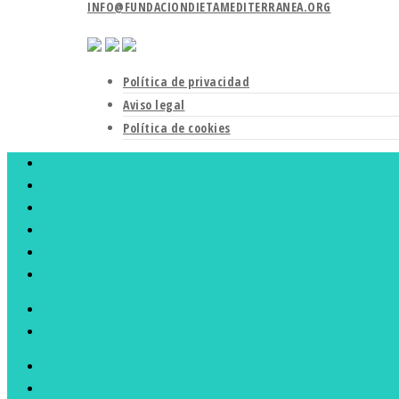
INFO@FUNDACIONDIETAMEDITERRANEA.ORG
Política de privacidad
Aviso legal
Política de cookies
INICIO
FUNDACIÓN
DIETA MEDITERRÁNEA
RECETAS
BLOG
PROYECTOS
ENGLISH
CATALÀ