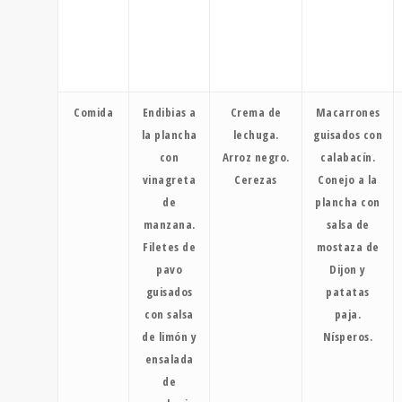
Comida
Endibias a
Crema de
Macarrones
la plancha
lechuga.
guisados con
con
Arroz negro.
calabacín.
vinagreta
Cerezas
Conejo a la
de
plancha con
manzana.
salsa de
Filetes de
mostaza de
pavo
Dijon y
guisados
patatas
con salsa
paja.
de limón y
Nísperos.
ensalada
de