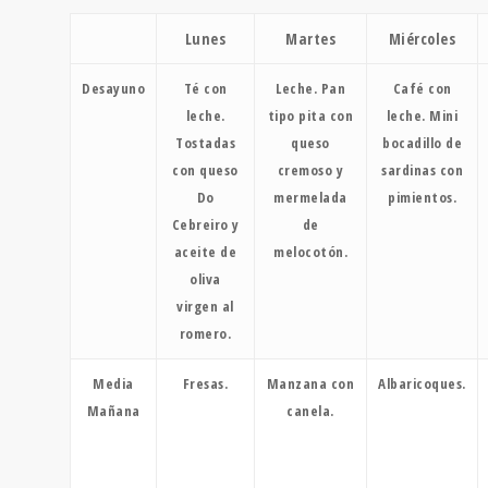
Lunes
Martes
Miércoles
Desayuno
Té con
Leche. Pan
Café con
leche.
tipo pita con
leche. Mini
Tostadas
queso
bocadillo de
con queso
cremoso y
sardinas con
Do
mermelada
pimientos.
Cebreiro y
de
aceite de
melocotón.
oliva
virgen al
romero.
Media
Fresas.
Manzana con
Albaricoques.
Mañana
canela.