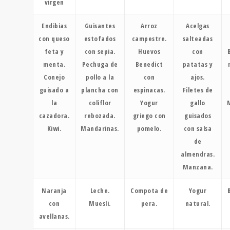
virgen
Endibias
Guisantes
Arroz
Acelgas
con queso
estofados
campestre.
salteadas
feta y
con sepia.
Huevos
con
menta.
Pechuga de
Benedict
patatas y
Conejo
pollo a la
con
ajos.
guisado a
plancha con
espinacas.
Filetes de
la
coliflor
Yogur
gallo
cazadora.
rebozada.
griego con
guisados
Kiwi.
Mandarinas.
pomelo.
con salsa
de
almendras.
Manzana.
Naranja
Leche.
Compota de
Yogur
con
Muesli.
pera.
natural.
avellanas.