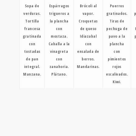
Sopa de
Espárragos
Brócoli al
Puerros
verduras.
trigueros a
vapor.
gratinados.
Tortilla
la plancha
Croquetas
Tiras de
francesa
con
de queso
pechuga de
gratinada
mostaza.
Idiazabal
pavo a la
con
Caballa a la
con
plancha
tostadas
vinagreta
ensalada de
con
de pan
con
berros.
pimientos
integral.
zanahoria.
Mandarinas.
rojos
Manzana.
Plátano.
escalivados.
Kiwi.