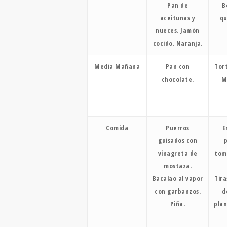
Pan de
B
aceitunas y
qu
nueces. Jamón
cocido. Naranja.
Media Mañana
Pan con
Tort
chocolate.
M
Comida
Puerros
E
guisados con
vinagreta de
tom
mostaza.
Bacalao al vapor
Tir
con garbanzos.
d
Piña.
plan