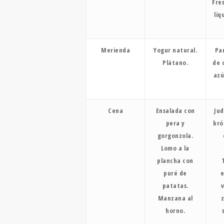
Fre
líq
Merienda
Yogur natural.
Pa
Plátano.
de 
azú
Cena
Ensalada con
Jud
pera y
bró
gorgonzola.
Lomo a la
plancha con
puré de
e
patatas.
Manzana al
horno.