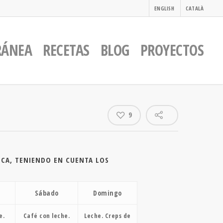
ENGLISH
CATALÀ
RÁNEA
RECETAS
BLOG
PROYECTOS
9
ICA, TENIENDO EN CUENTA LOS
Sábado
Domingo
e.
Café con leche.
Leche. Creps de