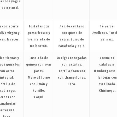
sas con yogur
uido natural.
n con aceite
Tostadas con
Pan de centeno
Té verde.
oliva virgen y
queso fresco y
con queso de
Avellanas. Tort
car. Nueces.
mermelada de
cabra. Zumo de
de maíz.
melocotón.
zanahoria y apio.
ías tiernas y
Ensalada de
Acelgas rehogadas
Crema de
coli guisados
quínoa con uvas
con patatas.
calabacín.
con arroz
pasas.
Tortilla francesa
Hamburguesa 
integral.
Mero al horno
con champiñones.
lentejas con
Tortilla de
con limón y
Pera.
escalibada.
spárragos
tomillo.
Chirimoya.
verdes con
Caqui.
zanahorias
salteadas.
Pera.