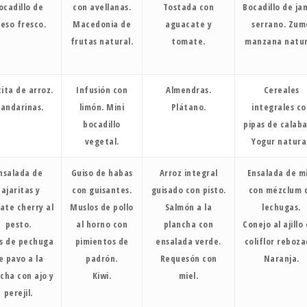
ocadillo de
con avellanas.
Tostada con
Bocadillo de j
eso fresco.
Macedonia de
aguacate y
serrano. Zum
frutas natural.
tomate.
manzana natur
ita de arroz.
Infusión con
Almendras.
Cereales
andarinas.
limón. Mini
Plátano.
integrales co
bocadillo
pipas de calaba
vegetal.
Yogur natural
nsalada de
Guiso de habas
Arroz integral
Ensalada de mi
pajaritas y
con guisantes.
guisado con pisto.
con mézclum 
ate cherry al
Muslos de pollo
Salmón a la
lechugas.
pesto.
al horno con
plancha con
Conejo al ajillo
as de pechuga
pimientos de
ensalada verde.
coliflor reboza
e pavo a la
padrón.
Requesón con
Naranja.
cha con ajo y
Kiwi.
miel.
perejil.