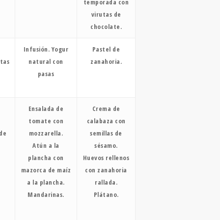
temporada con
virutas de
chocolate.
Infusión. Yogur
Pastel de
itas
natural con
zanahoria.
pasas
Ensalada de
Crema de
tomate con
calabaza con
de
mozzarella.
semillas de
Atún a la
sésamo.
plancha con
Huevos rellenos
mazorca de maíz
con zanahoria
a la plancha.
rallada.
Mandarinas.
Plátano.