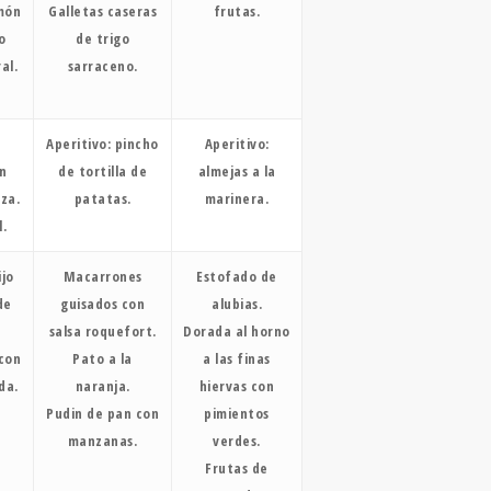
amón
Galletas caseras
frutas.
o
de trigo
al.
sarraceno.
Aperitivo: pincho
Aperitivo:
n
de tortilla de
almejas a la
za.
patatas.
marinera.
.
jo
Macarrones
Estofado de
de
guisados con
alubias.
salsa roquefort.
Dorada al horno
 con
Pato a la
a las finas
da.
naranja.
hiervas con
Pudin de pan con
pimientos
manzanas.
verdes.
Frutas de