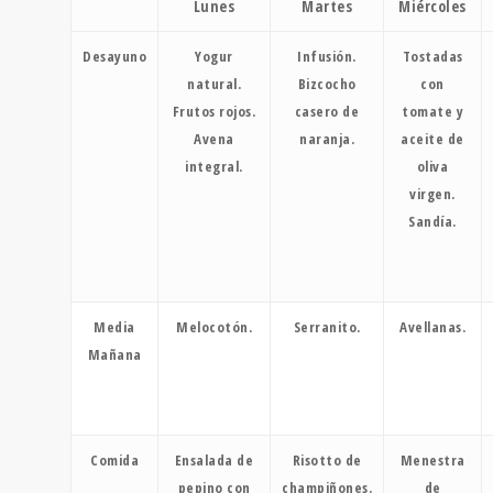
Lunes
Martes
Miércoles
Desayuno
Yogur
Infusión.
Tostadas
natural.
Bizcocho
con
Frutos rojos.
casero de
tomate y
Avena
naranja.
aceite de
integral.
oliva
virgen.
Sandía.
Media
Melocotón.
Serranito.
Avellanas.
Mañana
Comida
Ensalada de
Risotto de
Menestra
pepino con
champiñones.
de