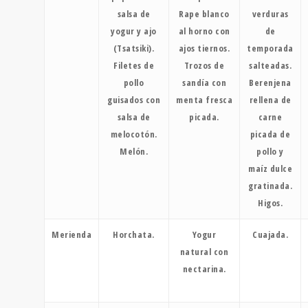
salsa de
Rape blanco
verduras
yogur y ajo
al horno con
de
(Tsatsiki).
ajos tiernos.
temporada
Filetes de
Trozos de
salteadas.
pollo
sandía con
Berenjena
guisados con
menta fresca
rellena de
salsa de
picada.
carne
melocotón.
picada de
Melón.
pollo y
maíz dulce
gratinada.
Higos.
Merienda
Horchata.
Yogur
Cuajada.
natural con
nectarina.