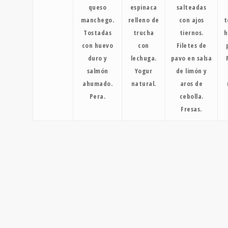
queso
espinaca
salteadas
manchego.
relleno de
con ajos
t
Tostadas
trucha
tiernos.
h
con huevo
con
Filetes de
duro y
lechuga.
pavo en salsa
salmón
Yogur
de limón y
ahumado.
natural.
aros de
Pera.
cebolla.
Fresas.
DIETA
MEDITERRÁNEA