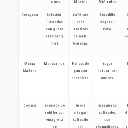
Lunes
Martes
Miércoles
Desayuno
Infusión.
Café con
Bocadillo
Tostadas
leche.
vegetal.
con queso
Tortitas
Pera.
cremoso y
de maíz.
c
miel.
Naranja.
Media
Mandarinas.
Palitos de
Yogur
Mañana
pan con
natural con
chocolate.
nueces.
Comida
Ensalada de
Arroz
Espaguetis
coliflor con
integarl
salteados
d
vinagreta
salteado
con
de
con
champiñones.
c