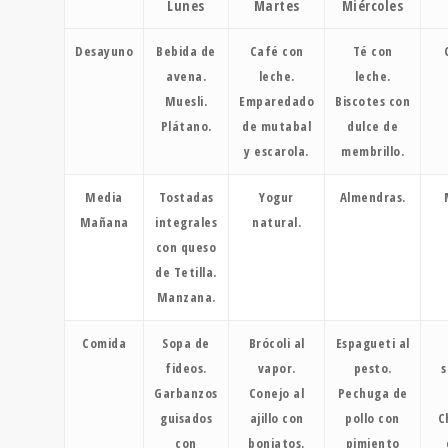
Lunes
Martes
Miércoles
Desayuno
Bebida de
Café con
Té con
avena.
leche.
leche.
Muesli.
Emparedado
Biscotes con
Plátano.
de mutabal
dulce de
y escarola.
membrillo.
Media
Tostadas
Yogur
Almendras.
Mañana
integrales
natural.
con queso
de Tetilla.
Manzana.
Comida
Sopa de
Brócoli al
Espagueti al
fideos.
vapor.
pesto.
s
Garbanzos
Conejo al
Pechuga de
guisados
ajillo con
pollo con
C
con
boniatos.
pimiento