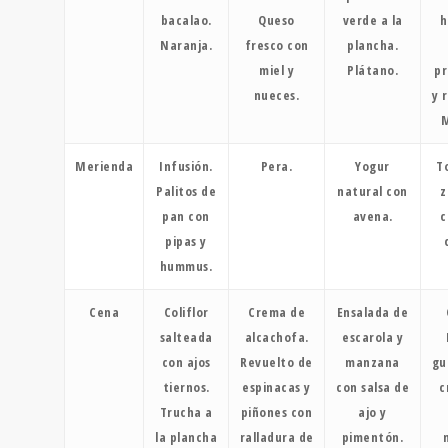
bacalao.
Queso
verde a la
h
Naranja.
fresco con
plancha.
miel y
Plátano.
pr
nueces.
y 
Merienda
Infusión.
Pera.
Yogur
T
Palitos de
natural con
z
pan con
avena.
c
pipas y
hummus.
Cena
Coliflor
Crema de
Ensalada de
salteada
alcachofa.
escarola y
con ajos
Revuelto de
manzana
gu
tiernos.
espinacas y
con salsa de
c
Trucha a
piñones con
ajo y
la plancha
ralladura de
pimentón.