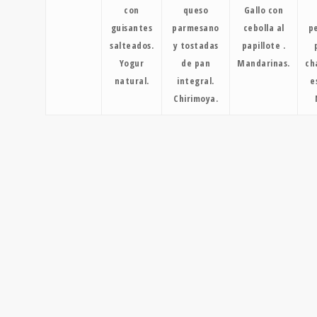
con
queso
Gallo con
guisantes
parmesano
cebolla al
p
salteados.
y tostadas
papillote .
Yogur
de pan
Mandarinas.
ch
natural.
integral.
e
Chirimoya.
DIETA
MEDITERRÁNEA
¿CUÁNDO Y DÓNDE?