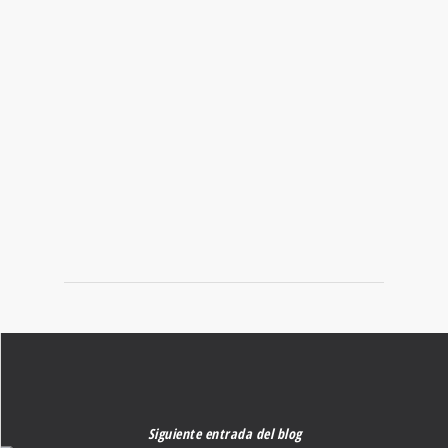
Conoce nuestro territorio a través de los alimentos de
temporada
BUSCADOR DE
RECETAS
Encuentra la deliciosa y nutritiva receta que andas buscando.
Siguiente entrada del blog