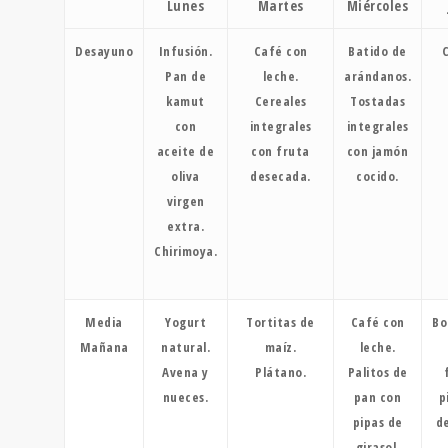
Lunes
Martes
Miércoles
Desayuno
Infusión.
Café con
Batido de
Pan de
leche.
arándanos.
kamut
Cereales
Tostadas
con
integrales
integrales
aceite de
con fruta
con jamón
oliva
desecada.
cocido.
virgen
extra.
Chirimoya.
Media
Yogurt
Tortitas de
Café con
Bo
Mañana
natural.
maíz.
leche.
Avena y
Plátano.
Palitos de
nueces.
pan con
p
pipas de
de
girasol.