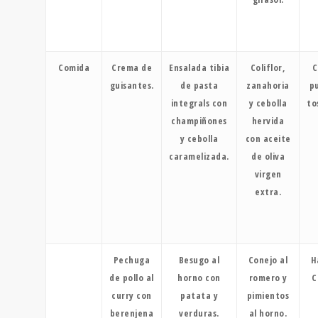
Comida
Crema de
Ensalada tibia
Coliflor,
C
guisantes.
de pasta
zanahoria
p
integrals con
y cebolla
to
champiñones
hervida
y cebolla
con aceite
caramelizada.
de oliva
virgen
extra.
Pechuga
Besugo al
Conejo al
H
de pollo al
horno con
romero y
C
curry con
patata y
pimientos
berenjena
verduras.
al horno.