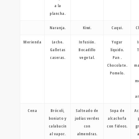
a la
plancha.
Naranja.
Kiwi.
Caqui.
C
Merienda
Leche.
Infusión.
Yogur
I
Galletas
Bocadillo
líquido.
T
caseras.
vegetal.
Pan .
Chocolate.
ma
Pomelo.
m
a
Cena
Brócoli,
Salteado de
Sopa de
Ac
boniato y
judías verdes
alcachofa
calabacín
con
con fideos.
g
al vapor.
almendras.
a