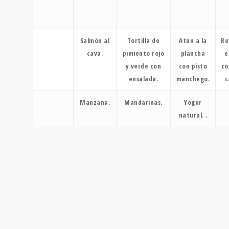
Salmón al
Tortilla de
Atún a la
Re
cava.
pimiento rojo
plancha
e
y verde con
con pisto
co
ensalada.
manchego.
c
Manzana.
Mandarinas.
Yogur
natural. .