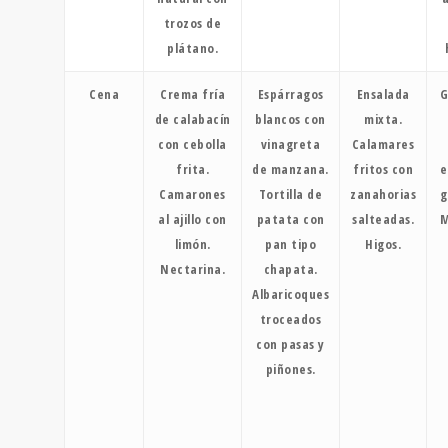
trozos de
plátano.
Cena
Crema fría
Espárragos
Ensalada
G
de calabacín
blancos con
mixta.
con cebolla
vinagreta
Calamares
frita.
de manzana.
fritos con
e
Camarones
Tortilla de
zanahorias
g
al ajillo con
patata con
salteadas.
M
limón.
pan tipo
Higos.
Nectarina.
chapata.
Albaricoques
troceados
con pasas y
piñones.