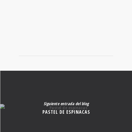
BUSCADOR DE
RECETAS
Encuentra la deliciosa y nutritiva receta que andas buscando.
Siguiente entrada del blog
PASTEL DE ESPINACAS