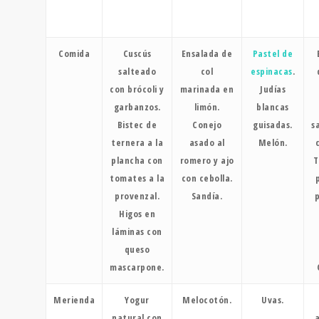
Comida
Cuscús
Ensalada de
Pastel de
salteado
col
espinacas
.
con brócoli y
marinada en
Judías
garbanzos.
limón.
blancas
Bistec de
Conejo
guisadas.
s
ternera a la
asado al
Melón.
plancha con
romero y ajo
T
tomates a la
con cebolla.
provenzal.
Sandía.
Higos en
láminas con
queso
mascarpone.
Merienda
Yogur
Melocotón.
Uvas.
natural con