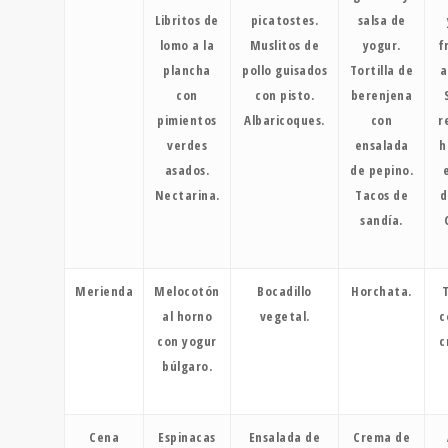
Libritos de
picatostes.
salsa de
lomo a la
Muslitos de
yogur.
f
plancha
pollo guisados
Tortilla de
a
con
con pisto.
berenjena
pimientos
Albaricoques.
con
r
verdes
ensalada
h
asados.
de pepino.
Nectarina.
Tacos de
d
sandía.
Merienda
Melocotón
Bocadillo
Horchata.
al horno
vegetal.
c
con yogur
c
búlgaro.
Cena
Espinacas
Ensalada de
Crema de