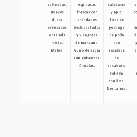
salteadas.
espinacas
calabacín
s
Huevos
frescas con
y apio.
c
duros
arándanos
Tiras de
rebozados
deshidratados
pechuga
E
ensalada
y vinagreta
de pollo
d
mixta.
de manzana.
con
Melón.
Guiso de sepia
ensalada
t
con guisantes.
de
Ciruelas.
zanahoria
rallada
con lima.
Nectarina.