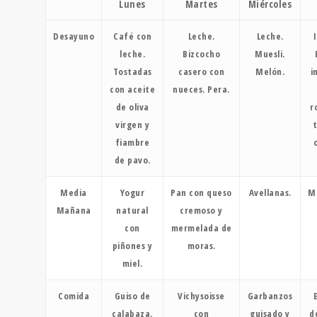
Lunes
Martes
Miércoles
Desayuno
Café con
Leche.
Leche.
leche.
Bizcocho
Muesli.
Tostadas
casero con
Melón.
i
con aceite
nueces. Pera.
de oliva
r
virgen y
fiambre
de pavo.
Media
Yogur
Pan con queso
Avellanas.
M
Mañana
natural
cremoso y
con
mermelada de
piñones y
moras.
miel.
Comida
Guiso de
Vichysoisse
Garbanzos
calabaza.
con
guisado y
d