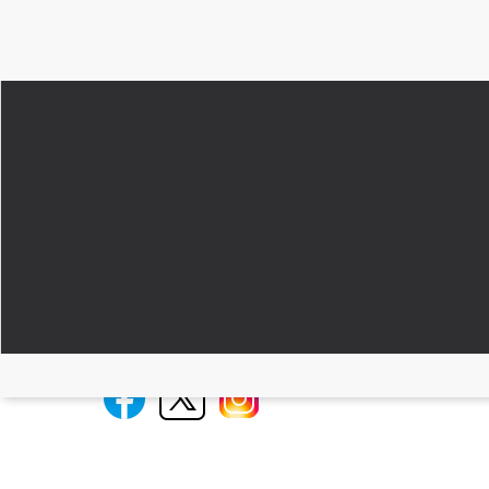
FUNDACIÓN DIETA MEDITERRÁNEA
JOHANN SEBASTIAN BACH, 28
TEL: 934 143 158
INFO@FUNDACIONDIETAMEDITERRANEA.ORG