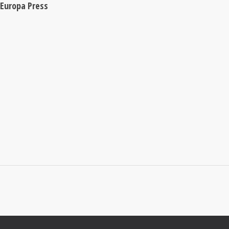
 Europa Press
A
BUSCADOR DE
RECETAS
Encuentra la deliciosa y nutritiva receta que andas buscando.