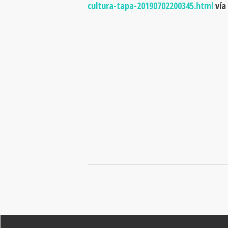
cultura-tapa-20190702200345.html
vía
DIETA MEDITERRÁNE
¿CUÁNDO Y DÓNDE?
Conoce nuestro territorio a través de los alimentos de
temporada