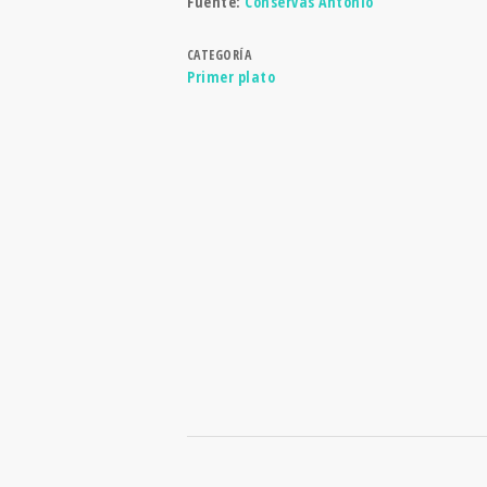
Fuente:
Conservas Antonio
CATEGORÍA
Primer plato
DIETA MEDITERRÁNE
¿CUÁNDO Y DÓNDE?
Conoce nuestro territorio a través de los alimentos de
temporada