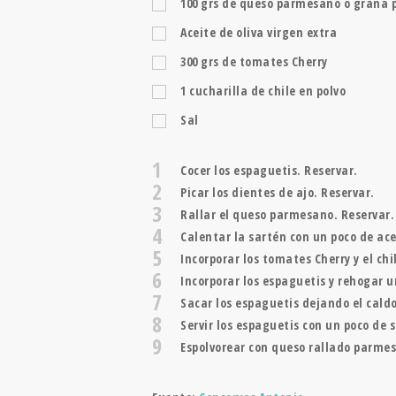
100
grs
de queso parmesano o grana 
Aceite de oliva virgen extra
300
grs
de tomates Cherry
1
cucharilla
de chile en polvo
Sal
1
Cocer los espaguetis. Reservar.
2
Picar los dientes de ajo. Reservar.
3
Rallar el queso parmesano. Reservar.
4
Calentar la sartén con un poco de acei
5
Incorporar los tomates Cherry y el ch
6
Incorporar los espaguetis y rehogar 
7
Sacar los espaguetis dejando el caldo
8
Servir los espaguetis con un poco de 
9
Espolvorear con queso rallado parme