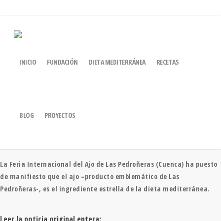
EL AJO, EL INGREDIENTE
INICIO
FUNDACIÓN
DIETA MEDITERRÁNEA
RECETAS
ESTRELLA DE LA DIETA
0
MEDITERRÁNEA
BLOG
PROYECTOS
La Feria Internacional del Ajo de Las Pedroñeras (Cuenca) ha puesto
de manifiesto que el ajo –producto emblemático de Las
Pedroñeras-, es el ingrediente estrella de la dieta mediterránea.
Leer la noticia original entera: