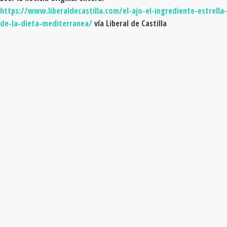
https://www.liberaldecastilla.com/el-ajo-el-ingrediente-estrella-
de-la-dieta-mediterranea/
vía Liberal de Castilla
DIETA
MEDITERRÁNEA
¿CUÁNDO Y DÓNDE?
Conoce nuestro territorio a través de los alimentos de
temporada