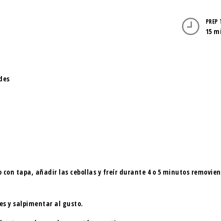
PREP
15 m
des
 con tapa, añadir las cebollas y freír durante 4 o 5 minutos removie
es y salpimentar al gusto.