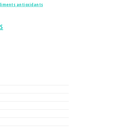
 aliments antioxidants
S