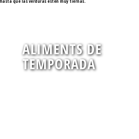
 hasta que las verduras estén muy tiernas.
ALIMENTS DE
TEMPORADA
ues.
És important ja que ens permet consumir-les en el seu
millor moment, tant a nivell d'aportació de nutrients
com pel seu aroma.