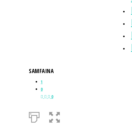
SAMFAINA
1
0
0