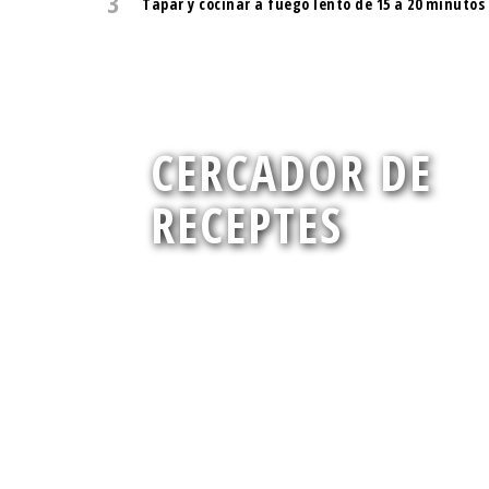
3
Tapar y cocinar a fuego lento de 15 a 20 minutos
CERCADOR DE
RECEPTES
Troba la deliciosa i nutritiva recepta que busq