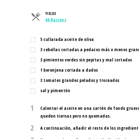
YIELDS
Servings
46 Racions
5
cullarada
aceite de oliva
3
cebollas cortadas a pedazos más o menos gran
3
pimientos verdes sin pepitas y mal cortados
1
berenjena cortada a dados
3
tomates grandes pelados y troceados
sal y pimentón
1
Calentar el aceite en una sartén de fondo grueso
queden tiernas pero no quemadas.
2
A continuación, añadir el resto de los ingredient