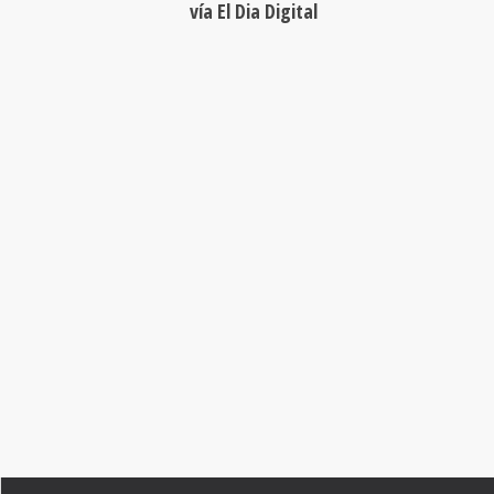
vía El Dia Digital
DIETA MEDITERRÁNE
¿CUÁNDO Y DÓNDE?
Conoce nuestro territorio a través de los alimentos de
temporada