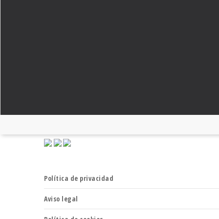
FUNDACIÓN DIETA MEDITERRÁNEA
JOHANN SEBASTIAN BACH, 28
TEL: 934 143 158
INFO@FUNDACIONDIETAMEDITERRANEA.ORG
Política de privacidad
Aviso legal