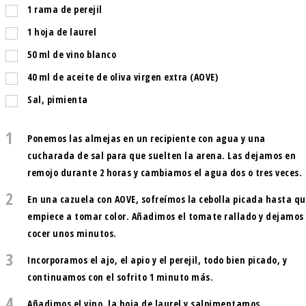
1
rama de perejil
1
hoja de laurel
50
ml
de vino blanco
40
ml
de aceite de oliva virgen extra (AOVE)
Sal, pimienta
1
Ponemos las almejas en un recipiente con agua y una
cucharada de sal para que suelten la arena. Las dejamos en
remojo durante 2 horas y cambiamos el agua dos o tres veces.
2
En una cazuela con AOVE, sofreímos la cebolla picada hasta q
empiece a tomar color. Añadimos el tomate rallado y dejamos
cocer unos minutos.
3
Incorporamos el ajo, el apio y el perejil, todo bien picado, y
continuamos con el sofrito 1 minuto más.
4
Añadimos el vino, la hoja de laurel y salpimentamos